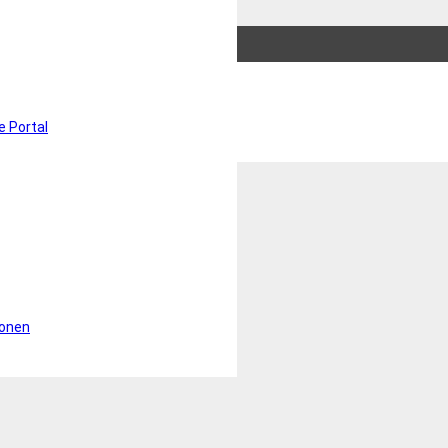
prechen.
e Portal
ionen