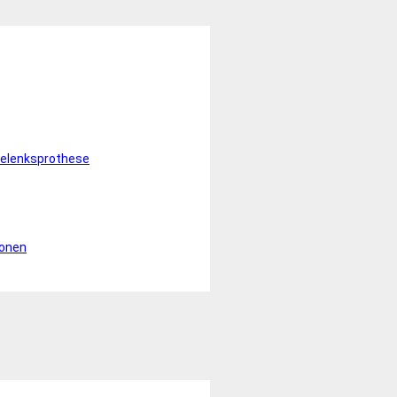
elenksprothese
ionen