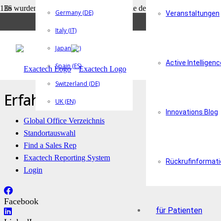
Es wurden keine Ergebnisse gefunden, die deinen Suchkriterien ents
Germany (DE)
Veranstaltungen
Compliance
Italy (IT)
Japan (JP)
Globaler Verhaltenskodex
Active Intelligenc
Spain (ES)
Medtech Europe Code
Switzerland (DE)
Erfahren Sie mehr
UK (EN)
Innovations Blog
Global Office Verzeichnis
Standortauswahl
Find a Sales Rep
Exactech Reporting System
Rückrufinformat
Login
Facebook
für Patienten