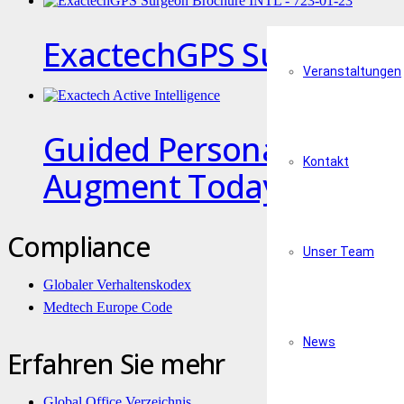
ExactechGPS Surgeon Br
Veranstaltungen
Guided Personalized Sur
Kontakt
Augment Today’s Joint 
Compliance
Unser Team
Globaler Verhaltenskodex
Medtech Europe Code
News
Erfahren Sie mehr
Global Office Verzeichnis