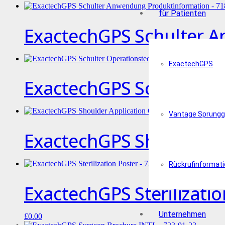
für Patienten
ExactechGPS Schulter A
ExactechGPS
ExactechGPS Schulter O
Vantage Sprungg
ExactechGPS Shoulder A
Rückrufinformat
ExactechGPS Sterilizatio
Unternehmen
£
0.00