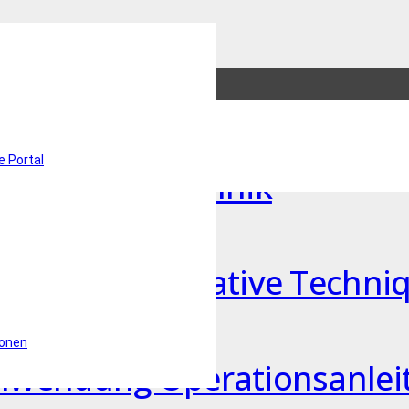
lication
e Portal
Operationstechnik
nning App Operative Techn
ionen
Anwendung Operationsanlei