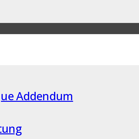
ique Addendum
tung