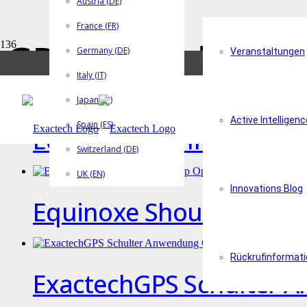
Austria (DE)
France (FR)
GPS Shoulder App
Germany (DE)
Veranstaltungen
Italy (IT)
Japan (JP)
Active Intelligenc
Spain (ES)
Equinoxe Planning App 
Switzerland (DE)
UK (EN)
Innovations Blog
Equinoxe Shoulder Pla
Rückrufinformat
ExactechGPS Schulter 