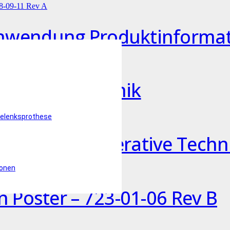
nwendung Produktinformati
perationstechnik
elenksprothese
pplication Operative Techn
ionen
n Poster – 723-01-06 Rev B