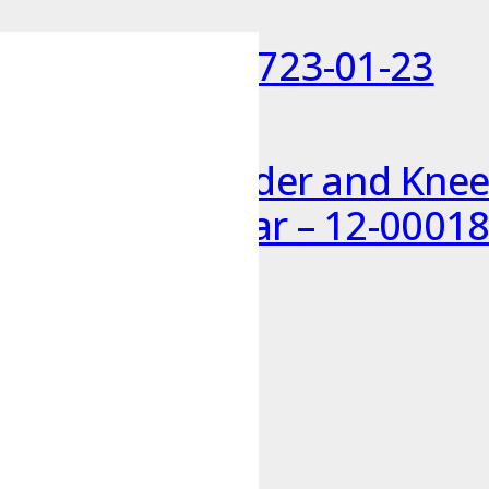
ochure INTL – 723-01-23
gery for Shoulder and Knee
Surgeon Webinar – 12-00018