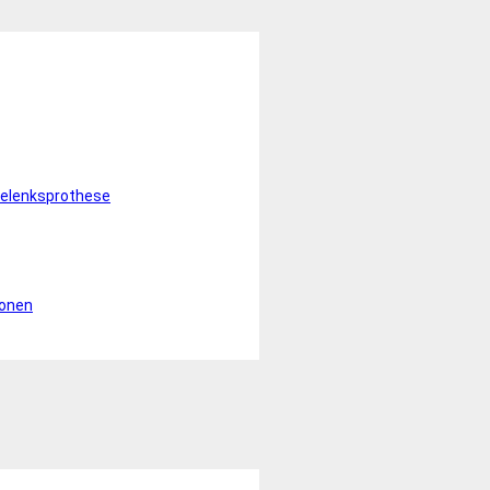
elenksprothese
ionen