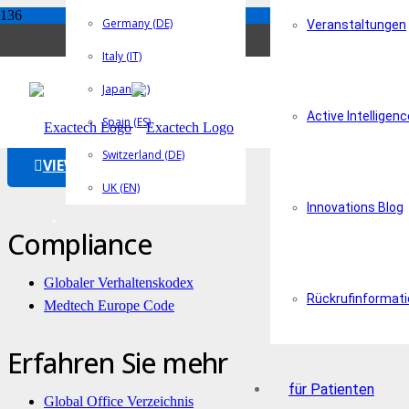
Germany (DE)
Veranstaltungen
Italy (IT)
Exactech Ankle Pa
Japan (JP)
Active Intelligenc
Spain (ES)
Switzerland (DE)
VIEW THIS
UK (EN)
Innovations Blog
Compliance
Globaler Verhaltenskodex
Rückrufinformat
Medtech Europe Code
Erfahren Sie mehr
für Patienten
Global Office Verzeichnis