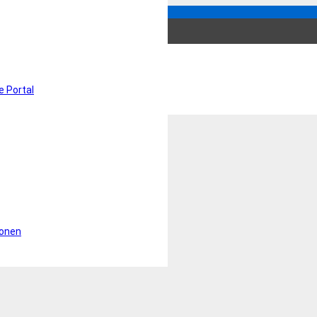
tient Letter – DE
e Portal
ionen